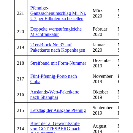
Pfennige-
März
Manfre
221
Ganzsachenumschlag Mi.-Nr.
2020
Schwar
U7 per Eilboten zu bestellen
Doppelte wertstufengleiche
Februar
Manfre
220
Mischfrankatur
2020
Schwar
21er-Block Nr. 37 auf
Januar
Manfre
219
Paketkarte nach Kopenhagen
2020
Schwar
Dezember
Manfre
218
Streifband mit Form-Nummer
2019
Schwar
Fünf-Pfennig-Porto nach
November
Peter
217
Cuba
2019
Kropfel
Auslands-Wert-Paketkarte
Oktober
Manfre
216
nach Shanghai
2019
Schwar
September
Peter
215
Letzttag der Ausgabe Pfennig
2019
Kropfel
Brief der 2. Gewichtsstufe
August
Manfre
214
von GOTTESBERG nach
2019
Schwar