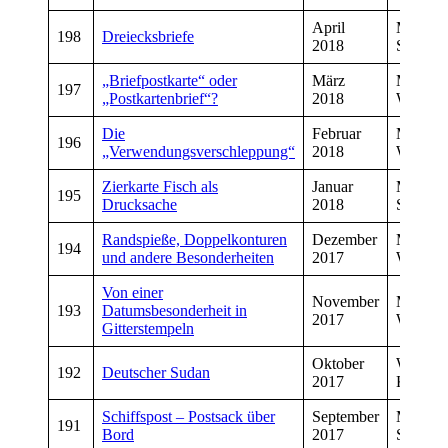
April
Manfre
198
Dreiecksbriefe
2018
Schmitt
„Briefpostkarte“ oder
März
Manfre
197
„Postkartenbrief“?
2018
Wiegan
Die
Februar
Manfre
196
„Verwendungsverschleppung“
2018
Wiegan
Zierkarte Fisch als
Januar
Manfre
195
Drucksache
2018
Schmitt
Randspieße, Doppelkonturen
Dezember
Manfre
194
und andere Besonderheiten
2017
Wiegan
Von einer
November
Manfre
193
Datumsbesonderheit in
2017
Wiegan
Gitterstempeln
Oktober
Wolfga
192
Deutscher Sudan
2017
Koschi
Schiffspost – Postsack über
September
Manfre
191
Bord
2017
Schmitt