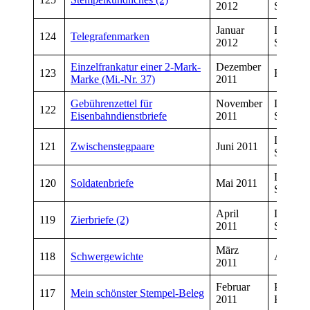
2012
Schmiet
Januar
Dirk
124
Telegrafenmarken
2012
Schmiet
Einzelfrankatur einer 2-Mark-
Dezember
123
Rainer 
Marke (Mi.-Nr. 37)
2011
Gebührenzettel für
November
Dirk
122
Eisenbahndienstbriefe
2011
Schmiet
Dirk
121
Zwischenstegpaare
Juni 2011
Schmiet
Dirk
120
Soldatenbriefe
Mai 2011
Schmiet
April
Dirk
119
Zierbriefe (2)
2011
Schmiet
März
118
Schwergewichte
Andreas
2011
Februar
Peter
117
Mein schönster Stempel-Beleg
2011
Kropfel