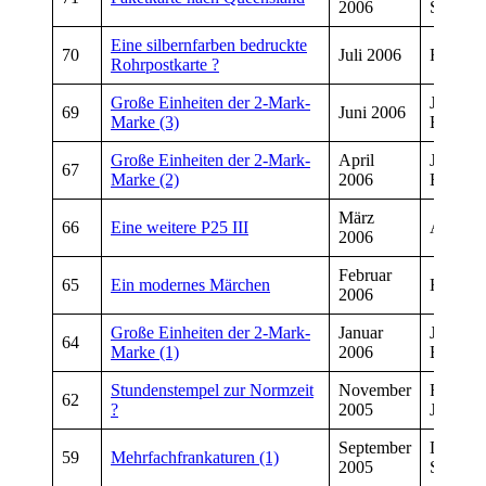
2006
Schmiet
Eine silbernfarben bedruckte
70
Juli 2006
Rainer 
Rohrpostkarte ?
Große Einheiten der 2-Mark-
Josef
69
Juni 2006
Marke (3)
Breitsch
Große Einheiten der 2-Mark-
April
Josef
67
Marke (2)
2006
Breitsch
März
66
Eine weitere P25 III
Andrea
2006
Februar
65
Ein modernes Märchen
Herbert
2006
Große Einheiten der 2-Mark-
Januar
Josef
64
Marke (1)
2006
Breitsch
Stundenstempel zur Normzeit
November
Friedhe
62
?
2005
Jung
September
Dirk
59
Mehrfachfrankaturen (1)
2005
Schmiet