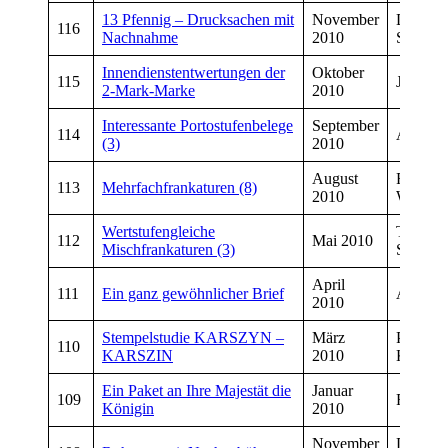
13 Pfennig – Drucksachen mit
November
Dirk
116
Nachnahme
2010
Schmiet
Innendienstentwertungen der
Oktober
115
Jürgen 
2-Mark-Marke
2010
Interessante Portostufenbelege
September
114
Andreas
(3)
2010
August
Friedhe
113
Mehrfachfrankaturen (8)
2010
Weinan
Wertstufengleiche
Thomas
112
Mai 2010
Mischfrankaturen (3)
Schulz
April
111
Ein ganz gewöhnlicher Brief
Axel Le
2010
Stempelstudie KARSZYN –
März
Peter
110
KARSZIN
2010
Kropfel
Ein Paket an Ihre Majestät die
Januar
109
Ralf Gr
Königin
2010
November
Dirk