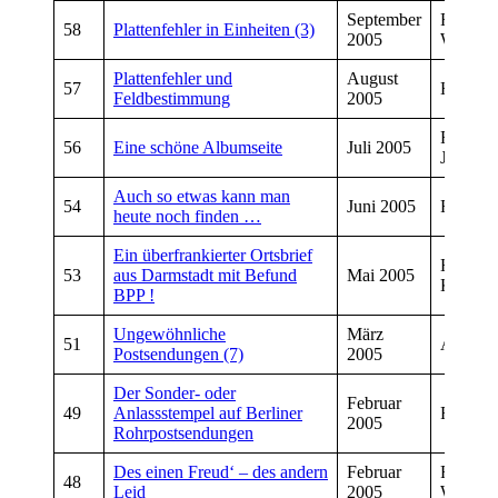
September
Friedhe
58
Plattenfehler in Einheiten (3)
2005
Weinan
Plattenfehler und
August
57
Herbert
Feldbestimmung
2005
Friedhe
56
Eine schöne Albumseite
Juli 2005
Jung
Auch so etwas kann man
54
Juni 2005
Franz K
heute noch finden …
Ein überfrankierter Ortsbrief
Helmut
53
aus Darmstadt mit Befund
Mai 2005
Kreuder
BPP !
Ungewöhnliche
März
51
Axel Le
Postsendungen (7)
2005
Der Sonder- oder
Februar
49
Anlassstempel auf Berliner
Rainer 
2005
Rohrpostsendungen
Des einen Freud‘ – des andern
Februar
Friedhe
48
Leid
2005
Weinan