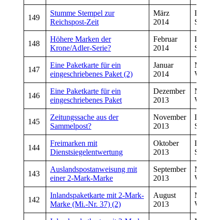
Stumme Stempel zur
März
Dirk
149
Reichspost-Zeit
2014
Schmiet
Höhere Marken der
Februar
Dirk
148
Krone/Adler-Serie?
2014
Schmiet
Eine Paketkarte für ein
Januar
Manfre
147
eingeschriebenes Paket (2)
2014
Wiegan
Eine Paketkarte für ein
Dezember
Manfre
146
eingeschriebenes Paket
2013
Wiegan
Zeitungssache aus der
November
Dirk
145
Sammelpost?
2013
Schmiet
Freimarken mit
Oktober
Dirk
144
Dienstsiegelentwertung
2013
Schmiet
Auslandspostanweisung mit
September
Manfre
143
einer 2‐Mark‐Marke
2013
Wiegan
Inlandspaketkarte mit 2-Mark-
August
Manfre
142
Marke (Mi.-Nr. 37) (2)
2013
Wiegan