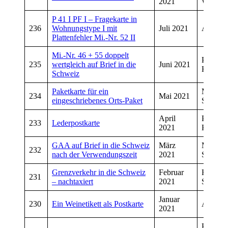
2021
Wiegan
P 41 I PF I – Fragekarte in
236
Wohnungstype I mit
Juli 2021
Andrea
Plattenfehler Mi.-Nr. 52 II
Mi.-Nr. 46 + 55 doppelt
Peter
235
wertgleich auf Brief in die
Juni 2021
Kropfel
Schweiz
Paketkarte für ein
Manfre
234
Mai 2021
eingeschriebenes Orts-Paket
Schwar
April
Peter
233
Lederpostkarte
2021
Kropfel
GAA auf Brief in die Schweiz
März
Manfre
232
nach der Verwendungszeit
2021
Schmitt
Grenzverkehr in die Schweiz
Februar
Hans
231
– nachtaxiert
2021
Schneid
Januar
230
Ein Weinetikett als Postkarte
Andrea
2021
Peter