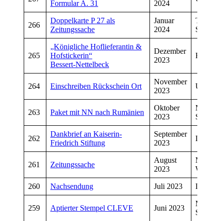
Formular A. 31
2024
Doppelkarte P 27 als
Januar
Torsten
266
Zeitungssache
2024
Schwar
„Königliche Hoflieferantin &
Dezember
265
Hofstickerin“
Rainer 
2023
Bessert-Nettelbeck
November
264
Einschreiben Rückschein Ort
Udo Kre
2023
Oktober
Manfre
263
Paket mit NN nach Rumänien
2023
Schwar
Dankbrief an Kaiserin-
September
262
David F
Friedrich Stiftung
2023
August
Manfre
261
Zeitungssache
2023
Wiegan
260
Nachsendung
Juli 2023
David F
Manfre
259
Aptierter Stempel CLEVE
Juni 2023
Schmitt