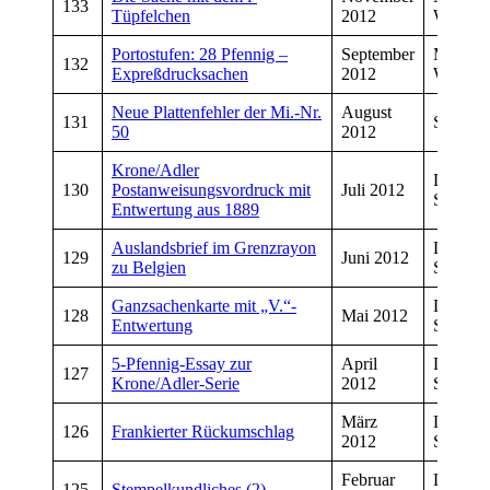
133
Tüpfelchen
2012
Wiegan
Portostufen: 28 Pfennig –
September
Manfre
132
Expreßdrucksachen
2012
Wiegan
Neue Plattenfehler der Mi.-Nr.
August
131
Sven He
50
2012
Krone/Adler
Dirk
130
Postanweisungsvordruck mit
Juli 2012
Schmiet
Entwertung aus 1889
Auslandsbrief im Grenzrayon
Dirk
129
Juni 2012
zu Belgien
Schmiet
Ganzsachenkarte mit „V.“-
Dirk
128
Mai 2012
Entwertung
Schmiet
5-Pfennig-Essay zur
April
Dirk
127
Krone/Adler-Serie
2012
Schmiet
März
Dirk
126
Frankierter Rückumschlag
2012
Schmiet
Februar
Dirk
125
Stempelkundliches (2)