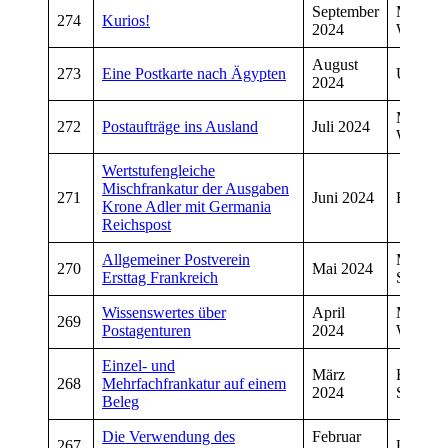
September
Manfre
274
Kurios!
2024
Wiegan
August
273
Eine Postkarte nach Ägypten
Udo Kre
2024
Manfre
272
Postaufträge ins Ausland
Juli 2024
Wiegan
Wertstufengleiche
Mischfrankatur der Ausgaben
271
Juni 2024
Ralf Gr
Krone Adler mit Germania
Reichspost
Allgemeiner Postverein
Manfre
270
Mai 2024
Ersttag Frankreich
Schmitt
Wissenswertes über
April
Manfre
269
Postagenturen
2024
Wiegan
Einzel- und
März
Hans
268
Mehrfachfrankatur auf einem
2024
Schneid
Beleg
Die Verwendung des
Februar
267
Udo Kre