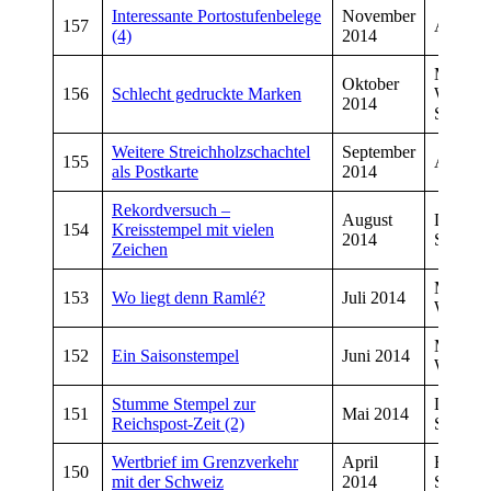
Interessante Portostufenbelege
November
157
Andreas
(4)
2014
Manfre
Oktober
156
Schlecht gedruckte Marken
Wiegan
2014
Schmiet
Weitere Streichholzschachtel
September
155
Andreas
als Postkarte
2014
Rekordversuch –
August
Dirk
154
Kreisstempel mit vielen
2014
Schmiet
Zeichen
Manfre
153
Wo liegt denn Ramlé?
Juli 2014
Wiegan
Manfre
152
Ein Saisonstempel
Juni 2014
Wiegan
Stumme Stempel zur
Dirk
151
Mai 2014
Reichspost-Zeit (2)
Schmiet
Wertbrief im Grenzverkehr
April
Hans
150
mit der Schweiz
2014
Schneid