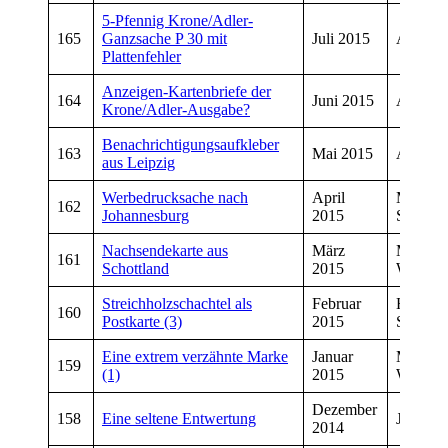
5-Pfennig Krone/Adler-
165
Ganzsache P 30 mit
Juli 2015
Andrea
Plattenfehler
Anzeigen-Kartenbriefe der
164
Juni 2015
Andrea
Krone/Adler-Ausgabe?
Benachrichtigungsaufkleber
163
Mai 2015
Andrea
aus Leipzig
Werbedrucksache nach
April
Manfre
162
Johannesburg
2015
Schmitt
Nachsendekarte aus
März
Manfre
161
Schottland
2015
Wiegan
Streichholzschachtel als
Februar
Hans
160
Postkarte (3)
2015
Schneid
Eine extrem verzähnte Marke
Januar
Manfre
159
(1)
2015
Wiegan
Dezember
158
Eine seltene Entwertung
Jürgen 
2014