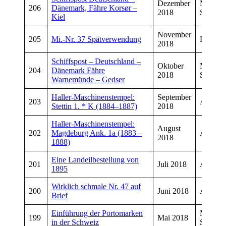
Dezember
Manfre
206
Dänemark, Fähre Korsør –
2018
Schmitt
Kiel
November
205
Mi.-Nr. 37 Spätverwendung
Herbert
2018
Schiffspost – Deutschland –
Oktober
Manfre
204
Dänemark Fähre
2018
Schmitt
Warnemünde – Gedser
Haller-Maschinenstempel:
September
203
Andrea
Stettin 1. * K (1884–1887)
2018
Haller-Maschinenstempel:
August
202
Magdeburg Ank. 1a (1883 –
Andrea
2018
1888)
Eine Landeilbestellung von
201
Juli 2018
Andrea
1895
Wirklich schmale Nr. 47 auf
200
Juni 2018
Andrea
Brief
Einführung der Portomarken
Manfre
199
Mai 2018
in der Schweiz
Schmitt