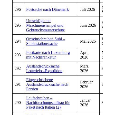
Manfre
296
Postsache nach Dänemark
Juli 2026
Schmitt
Umschläge mit
Manfre
295
Maschinenstempel und
Juni 2026
Schmitt
Gebrauchsmusterschutz
Ortseinschreiben Suhl –
Wolfga
294
Mai 2026
Subhastationssache
Graf
Postkarte nach Luxemburg
April
Manfre
293
mit Nachfrankatur
2026
Schmitt
Auslandsdrucksache
März
292
Sven He
Lotterielos-Expedition
2026
Eingeschriebene
Februar
291
Auslandsdrucksache nach
Sven He
2026
Persien
Laufschreiben –
Januar
290
Nachforschungsauftrag für
Sven He
2026
Paket nach Italien (2)