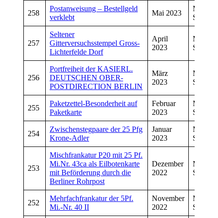
Postanweisung – Bestellgeld
Manfre
258
Mai 2023
verklebt
Schmitt
Seltener
April
Manfre
257
Gitterversuchsstempel Gross-
2023
Schwar
Lichterfelde Dorf
Portfreiheit der KASIERL.
März
Manfre
256
DEUTSCHEN OBER-
2023
Schwar
POSTDIRECTION BERLIN
Paketzettel-Besonderheit auf
Februar
Manfre
255
Paketkarte
2023
Schwar
Zwischenstegpaare der 25 Pfg
Januar
Manfre
254
Krone-Adler
2023
Schwar
Mischfrankatur P20 mit 25 Pf.
Mi.Nr. 43ca als Eilbotenkarte
Dezember
Manfre
253
mit Beförderung durch die
2022
Schwar
Berliner Rohrpost
Mehrfachfrankatur der 5Pf.
November
Manfre
252
Mi.-Nr. 40 II
2022
Schwar