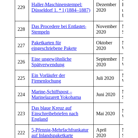
Haller-Maschinenstempel:
Dezember
Kropfel
229
Düsseldorf 1. * l (1884–1887)
2020
und And
Uhr
Das Procedere bei Entlastet-
November
Manfre
228
Stempeln
2020
Schmitt
Paketkarten für
Oktober
Manfre
227
eingeschriebene Pakete
2020
Wiegan
Eine ungewöhnliche
September
Manfre
226
Spätverwendung
2020
Wiegan
Ein Vorläufer der
Manfre
225
Juli 2020
Firmenlochung
Wiegan
Marine-Schiffspost –
Manfre
224
Juni 2020
Marinelazarett Yokohama
Schmitt
Das blaue Kreuz auf
Manfre
223
Einschreibebriefen nach
Mai 2020
Wiegan
England
5-Pfennig-Mehrfachfrankatur
April
Manfre
222
auf Inlandspaketkarte
2020
Schwar