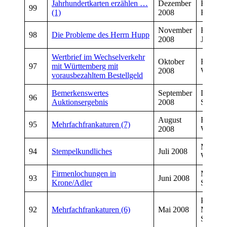
Jahrhundertkarten erzählen …
Dezember
Hans-Di
99
(1)
2008
Friedric
November
Friedhe
98
Die Probleme des Herrn Hupp
2008
Jung
Wertbrief im Wechselverkehr
Oktober
Friedhe
97
mit Württemberg mit
2008
Weinan
vorausbezahltem Bestellgeld
Bemerkenswertes
September
Dirk
96
Auktionsergebnis
2008
Schmiet
August
Friedhe
95
Mehrfachfrankaturen (7)
2008
Weinan
Manfre
94
Stempelkundliches
Juli 2008
Wiegan
Firmenlochungen in
Markus
93
Juni 2008
Krone/Adler
Scherz
Peter
92
Mehrfachfrankaturen (6)
Mai 2008
MüllerD
Schmiet