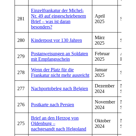
Einzelfrankatur der Michel-
Nr. 49 auf eingeschriebenem
April
281
Sven He
Brief – was ist daran
2025
besonders?
März
280
Kinderpost vor 130 Jahren
Sven He
2025
Postanweisungen an Soldaten
Februar
Aleks
279
mit Empfangsschein
2025
Predoje
Wenn der Platz für die
Januar
278
Sven He
Frankatur nicht mehr ausreicht
2025
Dezember
Manfre
277
Nachportobeleg nach Belgien
2024
Schmitt
November
Manfre
276
Postkarte nach Persien
2024
Schmitt
Brief an den Herzog von
Oktober
Manfre
275
Oldenburg –
2024
Schmitt
nachgesandt nach Helgoland