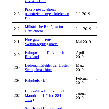
CALCUTTA
Paketkarte zu einem
Manfre
213
portofreien eingeschriebenen
Juli 2019
Wiegan
Paket
Militärische Briefpost im
212
Juni 2019
Rainer 
Ortsverkehr
Eine gescheiterte
211
Mai 2019
Andrea
Weltumseglungskarte
Bahnpost – Irrläufer nach
April
Manfre
210
Russland
2019
Schmitt
Bedienungsfehler der Hoster-
März
209
Andrea
Stempelmaschine
2019
Februar
Manfre
208
Bahnhofsbriefe
2019
Schmitt
Haller-Maschinenstempel:
Peter
Januar
207
Mannheim 1. * h (1884–
Kropfel
2019
1887)
Andrea
Schiffspost Deutschland –