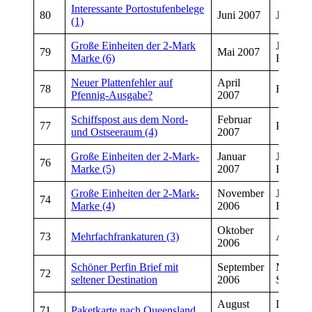
Interessante Portostufenbelege
80
Juni 2007
Jorgen 
(1)
Große Einheiten der 2-Mark
Josef
79
Mai 2007
Marke (6)
Breitsch
Neuer Plattenfehler auf
April
78
Herbert
Pfennig-Ausgabe?
2007
Schiffspost aus dem Nord-
Februar
77
Peter V
und Ostseeraum (4)
2007
Große Einheiten der 2-Mark-
Januar
Josef
76
Marke (5)
2007
Breitsch
Große Einheiten der 2-Mark-
November
Josef
74
Marke (4)
2006
Breitsch
Oktober
73
Mehrfachfrankaturen (3)
Axel Le
2006
Schöner Perfin Brief mit
September
Markus
72
seltener Destination
2006
Scherz
August
Dirk
71
Paketkarte nach Queensland