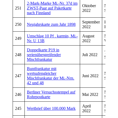
2-Mark-Marke Mi.-Nr. 37d im
Oktober
Manfre
251
ZWST-Paar auf Paketkarte
2022
Schwar
nach Finnland
September
Peter
250
Neujahrskarte zum Jahr 1898
2022
Kropfel
Umschlag 10 Pf . karmin, Mi.-
August
Manfre
249
Nr. U 13B
2022
Wiegan
Doppelkarte P19 in
Torsten
248
serienübergreifender
Juli 2022
Schwar
Mischfrankatur
Buntfrankatur mit
wertsufengleicher
Manfre
247
Juni 2022
Mischfrankatur der Mi.-Nrn.
Schwar
42 und 48
Berliner Versuchsstempel auf
Manfre
246
Mai 2022
Rohrpostkarte
Schmitt
April
Manfre
245
Wertbrief über 100.000 Mark
2022
Schwar