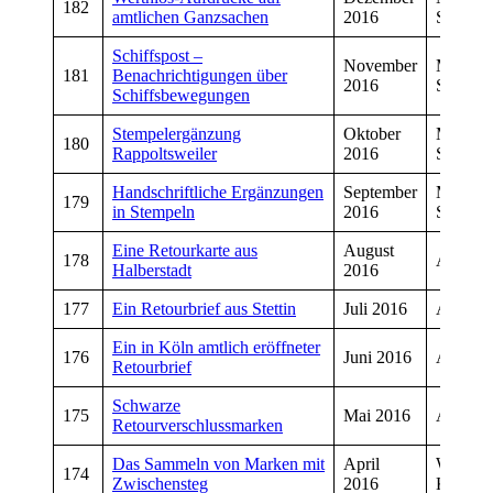
182
amtlichen Ganzsachen
2016
Schmitt
Schiffspost –
November
Manfre
181
Benachrichtigungen über
2016
Schmitt
Schiffsbewegungen
Stempelergänzung
Oktober
Manfre
180
Rappoltsweiler
2016
Schmitt
Handschriftliche Ergänzungen
September
Manfre
179
in Stempeln
2016
Schmitt
Eine Retourkarte aus
August
178
Andrea
Halberstadt
2016
177
Ein Retourbrief aus Stettin
Juli 2016
Andrea
Ein in Köln amtlich eröffneter
176
Juni 2016
Andrea
Retourbrief
Schwarze
175
Mai 2016
Andrea
Retourverschlussmarken
Das Sammeln von Marken mit
April
Wolfga
174
Zwischensteg
2016
Koschi