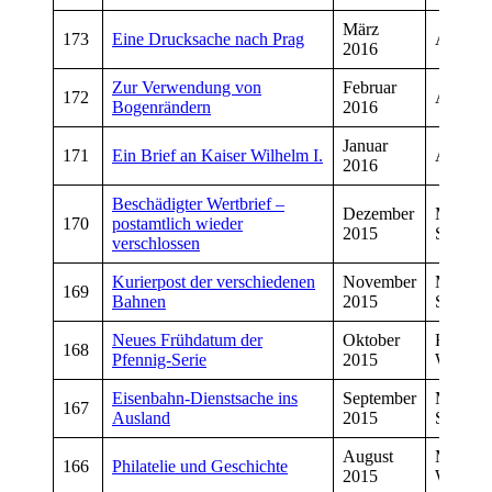
März
173
Eine Drucksache nach Prag
Andrea
2016
Zur Verwendung von
Februar
172
Andrea
Bogenrändern
2016
Januar
171
Ein Brief an Kaiser Wilhelm I.
Andrea
2016
Beschädigter Wertbrief –
Dezember
Manfre
170
postamtlich wieder
2015
Schmitt
verschlossen
Kurierpost der verschiedenen
November
Manfre
169
Bahnen
2015
Schmitt
Neues Frühdatum der
Oktober
Friedhe
168
Pfennig-Serie
2015
Weinan
Eisenbahn-Dienstsache ins
September
Manfre
167
Ausland
2015
Schmitt
August
Manfre
166
Philatelie und Geschichte
2015
Wiegan