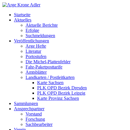
Startseite
Aktuelles
Aktuelle Berichte
Erfolge
Suchmeldungen
Veröffentlichungen
Arge Hefte
Literatur
Portostufen
Die Michel-Plattenfehler
Fahr-Paketposttarife
Amtsblätter
Landkarten / Postleitkarten
Karte Sachsen
PLK OPD Bezirk Dresden
PLK OPD Bezirk Leipzig
Karte Provinz Sachsen
Sammlungen
Ansprechpartner
Vorstand
Forschung
Sachbearbeiter
Verein