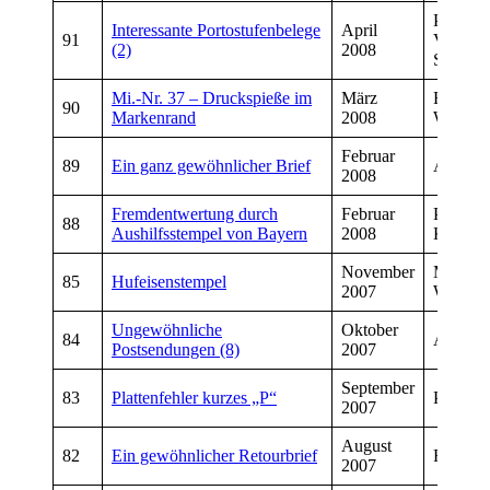
Peter
Interessante Portostufenbelege
April
91
VachDi
(2)
2008
Schmiet
Mi.-Nr. 37 – Druckspieße im
März
Friedhe
90
Markenrand
2008
Weinan
Februar
89
Ein ganz gewöhnlicher Brief
Axel Le
2008
Fremdentwertung durch
Februar
Peter
88
Aushilfsstempel von Bayern
2008
Kropfel
November
Markus
85
Hufeisenstempel
2007
Wörman
Ungewöhnliche
Oktober
84
Axel Le
Postsendungen (8)
2007
September
83
Plattenfehler kurzes „P“
Peter H
2007
August
82
Ein gewöhnlicher Retourbrief
Ralf Gr
2007