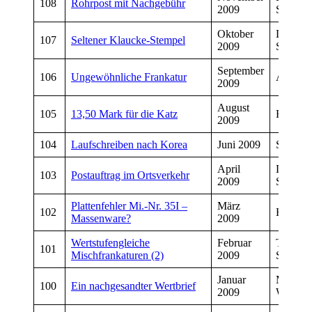
108
Rohrpost mit Nachgebühr
2009
Schmiet
Oktober
Dirk
107
Seltener Klaucke-Stempel
2009
Schmiet
September
106
Ungewöhnliche Frankatur
Axel Le
2009
August
105
13,50 Mark für die Katz
Ralf Gr
2009
104
Laufschreiben nach Korea
Juni 2009
Silvio 
April
Dirk
103
Postauftrag im Ortsverkehr
2009
Schmiet
Plattenfehler Mi.-Nr. 35I –
März
102
Herbert
Massenware?
2009
Wertstufengleiche
Februar
Thomas
101
Mischfrankaturen (2)
2009
Schulz
Januar
Manfre
100
Ein nachgesandter Wertbrief
2009
Wiegan