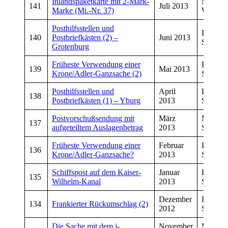
Inlandspaketkarte mit 2‐Mark‐
Manfre
141
Juli 2013
Marke (Mi.-Nr. 37)
Wiegan
Posthilfsstellen und
Dirk
140
Postbriefkästen (2) –
Juni 2013
Schmiet
Grotenburg
Früheste Verwendung einer
Dirk
139
Mai 2013
Krone/Adler-Ganzsache (2)
Schmiet
Posthilfsstellen und
April
Dirk
138
Postbriefkästen (1) – Yburg
2013
Schmiet
Postvorschußsendung mit
März
Manfre
137
aufgeteiltem Auslagenbetrag
2013
Schwar
Früheste Verwendung einer
Februar
Dirk
136
Krone/Adler-Ganzsache?
2013
Schmiet
Schiffspost auf dem Kaiser-
Januar
Dirk
135
Wilhelm-Kanal
2013
Schmiet
Dezember
Hans
134
Frankierter Rückumschlag (2)
2012
Schneid
Die Sache mit dem i-
November
Manfre