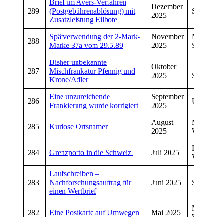
Brief im Avers-Verfahren
Dezember
289
(Postgebührenablösung) mit
Sven He
2025
Zusatzleistung Eilbote
Spätverwendung der 2-Mark-
November
Manfre
288
Marke 37a vom 29.5.89
2025
Schwar
Bisher unbekannte
Oktober
Torsten
287
Mischfrankatur Pfennig und
2025
Schwar
Krone/Adler
Eine unzureichende
September
286
Udo Kre
Frankierung wurde korrigiert
2025
August
Manfre
285
Kuriose Ortsnamen
2025
Wiegan
E.
284
Grenzporto in die Schweiz
Juli 2025
Wicker
Laufschreiben –
283
Nachforschungsauftrag für
Juni 2025
Sven He
einen Wertbrief
Manfre
282
Eine Postkarte auf Umwegen
Mai 2025
Wiegan