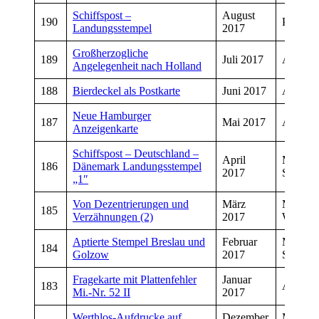
Schiffspost –
August
190
Peter V
Landungsstempel
2017
Großherzogliche
189
Juli 2017
Andrea
Angelegenheit nach Holland
188
Bierdeckel als Postkarte
Juni 2017
Andrea
Neue Hamburger
187
Mai 2017
Andrea
Anzeigenkarte
Schiffspost – Deutschland –
April
Manfre
186
Dänemark Landungsstempel
2017
Schmitt
„1″
Von Dezentrierungen und
März
Manfre
185
Verzähnungen (2)
2017
Wiegan
Aptierte Stempel Breslau und
Februar
Manfre
184
Golzow
2017
Schmitt
Fragekarte mit Plattenfehler
Januar
183
Andrea
Mi.-Nr. 52 II
2017
Werthlos-Aufdrucke auf
Dezember
Manfre