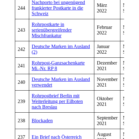
Nachporto bei ungenügend
März
Manfre
244
frankierter Postkarte in die
2022
Schmitt
Schweiz
Rohrpostkarte in
Februar
Manfre
243
serienübergreifender
2022
Schwar
Mischfrankatur
Deutsche Marken im Ausland
Januar
Manfre
242
(2)
2022
Schmitt
Rohrpost-Ganzsachenkarte
Dezember
Manfre
241
Mi.-Nr. RP 8
2021
Schwar
Deutsche Marken im Ausland
November
Manfre
240
verwendet
2021
Schmitt
Rohrpostbrief Berlin mit
Oktober
Manfre
239
Weiterleitung per Eilboten
2021
Schwar
nach Breslau
September
Manfre
238
Blockaden
2021
Schmitt
August
Manfre
237
Ein Brief nach Österreich