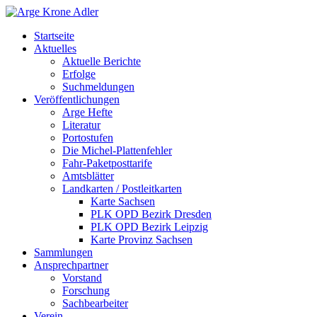
Startseite
Aktuelles
Aktuelle Berichte
Erfolge
Suchmeldungen
Veröffentlichungen
Arge Hefte
Literatur
Portostufen
Die Michel-Plattenfehler
Fahr-Paketposttarife
Amtsblätter
Landkarten / Postleitkarten
Karte Sachsen
PLK OPD Bezirk Dresden
PLK OPD Bezirk Leipzig
Karte Provinz Sachsen
Sammlungen
Ansprechpartner
Vorstand
Forschung
Sachbearbeiter
Verein