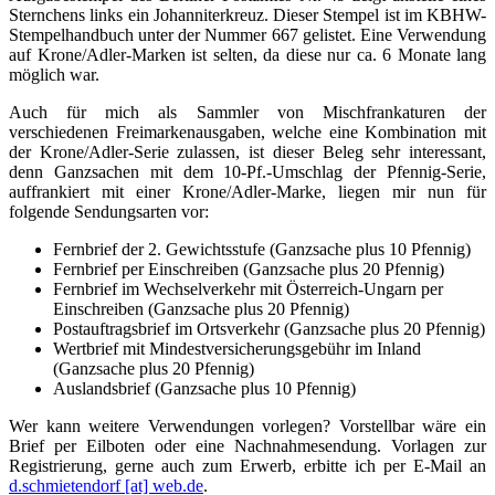
Sternchens links ein Johanniterkreuz. Dieser Stempel ist im KBHW-
Stempelhandbuch unter der Nummer 667 gelistet. Eine Verwendung
auf Krone/Adler-Marken ist selten, da diese nur ca. 6 Monate lang
möglich war.
Auch für mich als Sammler von Mischfrankaturen der
verschiedenen Freimarkenausgaben, welche eine Kombination mit
der Krone/Adler-Serie zulassen, ist dieser Beleg sehr interessant,
denn Ganzsachen mit dem 10-Pf.-Umschlag der Pfennig-Serie,
auffrankiert mit einer Krone/Adler-Marke, liegen mir nun für
folgende Sendungsarten vor:
Fernbrief der 2. Gewichtsstufe (Ganzsache plus 10 Pfennig)
Fernbrief per Einschreiben (Ganzsache plus 20 Pfennig)
Fernbrief im Wechselverkehr mit Österreich-Ungarn per
Einschreiben (Ganzsache plus 20 Pfennig)
Postauftragsbrief im Ortsverkehr (Ganzsache plus 20 Pfennig)
Wertbrief mit Mindestversicherungsgebühr im Inland
(Ganzsache plus 20 Pfennig)
Auslandsbrief (Ganzsache plus 10 Pfennig)
Wer kann weitere Verwendungen vorlegen? Vorstellbar wäre ein
Brief per Eilboten oder eine Nachnahmesendung. Vorlagen zur
Registrierung, gerne auch zum Erwerb, erbitte ich per E-Mail an
d.schmietendorf [at] web.de
.