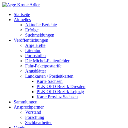
Startseite
Aktuelles
Aktuelle Berichte
Erfolge
Suchmeldungen
Veröffentlichungen
Arge Hefte
Literatur
Portostufen
Die Michel-Plattenfehler
Fahr-Paketposttarife
Amtsblätter
Landkarten / Postleitkarten
Karte Sachsen
PLK OPD Bezirk Dresden
PLK OPD Bezirk Leipzig
Karte Provinz Sachsen
Sammlungen
Ansprechpartner
Vorstand
Forschung
Sachbearbeiter
Verein