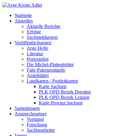
Startseite
Aktuelles
Aktuelle Berichte
Erfolge
Suchmeldungen
Veröffentlichungen
Arge Hefte
Literatur
Portostufen
Die Michel-Plattenfehler
Fahr-Paketposttarife
Amtsblätter
Landkarten / Postleitkarten
Karte Sachsen
PLK OPD Bezirk Dresden
PLK OPD Bezirk Leipzig
Karte Provinz Sachsen
Sammlungen
Ansprechpartner
Vorstand
Forschung
Sachbearbeiter
Verein