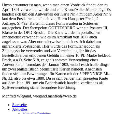
Umso erstaunter ist man, wenn man einen Vordruck findet, der im
April 1891 verwendet wurde und eine Krone/Adler-Marke trägt. Es
handelt sich um den Antwortteil der Karte Nr. 4 mit dem Adler Nr. 9
laut dem Postkartenhandbuch von Herrn Hanspeter Frech, 2.
Auflage, S. 492. Karten in dieser Form wurden in Schlesien
ausgegeben. Der Stempelort GOTTESBERG war ein Postamt III.
Klasse in der OPD Breslau. Die Karte wurde im postalischen
Innendienst verwendet, wie es im Amtsblatt von 1877 auch
zugelassen war. Aber normalerweise handelt es sich dabei um
unfrankierte Postsachen. Hier wurde das Formular jedoch als
Zeitungssache verwendet und zur Verrechnung der für das
Bestellschreiben erhobenen Gebühr mit einer 10-Pf.-Marke beklebt.
Frech, a.a.O. Seite 518, zeigt als späteste Verwendung eines
Antwortkartenformulars den Januar 1893, wobei es sich allerdings
um zwei philatelistisch beeinflusste Karten handelt. Ansonsten
finden sich nur Bewertungen für Karten mit der 5 PFENNIGE Mi.-
Nr. 32, also bis etwa 1880. Da es sich bei der hier gezeigten Karte
aus dem Jahr 1891 um ein Bedarfsstück handelt, verdient es als
Spätverwendung sicher besondere Beachtung.
Manfred Wiegand, wiegand.manfred@web.de
Startseite
Aktuelles
Aktuelle Berichte