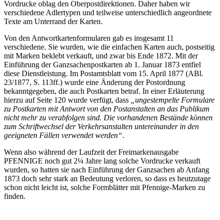
Vordrucke oblag den Oberpostdirektionen. Daher haben wir
verschiedene Adlertypen und teilweise unterschiedlich angeordnete
Texte am Unterrand der Karten.
Von den Antwortkartenformularen gab es insgesamt 11
verschiedene. Sie wurden, wie die einfachen Karten auch, postseitig
mit Marken beklebt verkauft, und zwar bis Ende 1872. Mit der
Einführung der Ganzsachenpostkarten ab 1. Januar 1873 entfiel
diese Dienstleistung. Im Postamtsblatt vom 15. April 1877 (ABl.
23/1877, S. 113ff.) wurde eine Änderung der Postordnung
bekanntgegeben, die auch Postkarten betraf. In einer Erläuterung
hierzu auf Seite 120 wurde verfügt, dass
„ungestempelte Formulare
zu Postkarten mit Antwort von den Postanstalten an das Publikum
nicht mehr zu verabfolgen sind. Die vorhandenen Bestände können
zum Schriftwechsel der Verkehrsanstalten untereinander in den
geeigneten Fällen verwendet werden“
.
Wenn also während der Laufzeit der Freimarkenausgabe
PFENNIGE noch gut 2¼ Jahre lang solche Vordrucke verkauft
wurden, so hatten sie nach Einführung der Ganzsachen ab Anfang
1873 doch sehr stark an Bedeutung verloren, so dass es heutzutage
schon nicht leicht ist, solche Formblätter mit Pfennige-Marken zu
finden.