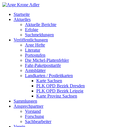
Startseite
Aktuelles
Aktuelle Berichte
Erfolge
Suchmeldungen
Veröffentlichungen
Arge Hefte
Literatur
Portostufen
Die Michel-Plattenfehler
Fahr-Paketposttarife
Amtsblätter
Landkarten / Postleitkarten
Karte Sachsen
PLK OPD Bezirk Dresden
PLK OPD Bezirk Leipzig
Karte Provinz Sachsen
Sammlungen
Ansprechpartner
Vorstand
Forschung
Sachbearbeiter
Verein