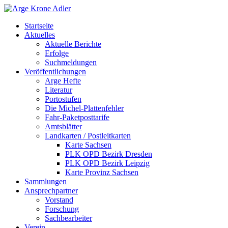
Startseite
Aktuelles
Aktuelle Berichte
Erfolge
Suchmeldungen
Veröffentlichungen
Arge Hefte
Literatur
Portostufen
Die Michel-Plattenfehler
Fahr-Paketposttarife
Amtsblätter
Landkarten / Postleitkarten
Karte Sachsen
PLK OPD Bezirk Dresden
PLK OPD Bezirk Leipzig
Karte Provinz Sachsen
Sammlungen
Ansprechpartner
Vorstand
Forschung
Sachbearbeiter
Verein