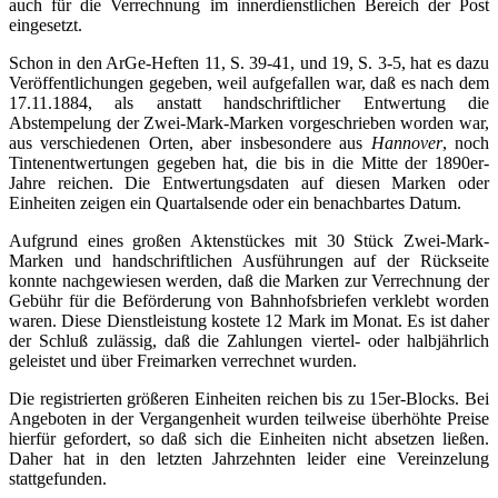
auch für die Verrechnung im innerdienstlichen Bereich der Post
eingesetzt.
Schon in den ArGe-Heften 11, S. 39-41, und 19, S. 3-5, hat es dazu
Veröffentlichungen gegeben, weil aufgefallen war, daß es nach dem
17.11.1884, als anstatt handschriftlicher Entwertung die
Abstempelung der Zwei-Mark-Marken vorgeschrieben worden war,
aus verschiedenen Orten, aber insbesondere aus
Hannover
, noch
Tintenentwertungen gegeben hat, die bis in die Mitte der 1890er-
Jahre reichen. Die Entwertungsdaten auf diesen Marken oder
Einheiten zeigen ein Quartalsende oder ein benachbartes Datum.
Aufgrund eines großen Aktenstückes mit 30 Stück Zwei-Mark-
Marken und handschriftlichen Ausführungen auf der Rückseite
konnte nachgewiesen werden, daß die Marken zur Verrechnung der
Gebühr für die Beförderung von Bahnhofsbriefen verklebt worden
waren. Diese Dienstleistung kostete 12 Mark im Monat. Es ist daher
der Schluß zulässig, daß die Zahlungen viertel- oder halbjährlich
geleistet und über Freimarken verrechnet wurden.
Die registrierten größeren Einheiten reichen bis zu 15er-Blocks. Bei
Angeboten in der Vergangenheit wurden teilweise überhöhte Preise
hierfür gefordert, so daß sich die Einheiten nicht absetzen ließen.
Daher hat in den letzten Jahrzehnten leider eine Vereinzelung
stattgefunden.