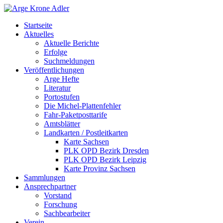
Startseite
Aktuelles
Aktuelle Berichte
Erfolge
Suchmeldungen
Veröffentlichungen
Arge Hefte
Literatur
Portostufen
Die Michel-Plattenfehler
Fahr-Paketposttarife
Amtsblätter
Landkarten / Postleitkarten
Karte Sachsen
PLK OPD Bezirk Dresden
PLK OPD Bezirk Leipzig
Karte Provinz Sachsen
Sammlungen
Ansprechpartner
Vorstand
Forschung
Sachbearbeiter
Verein