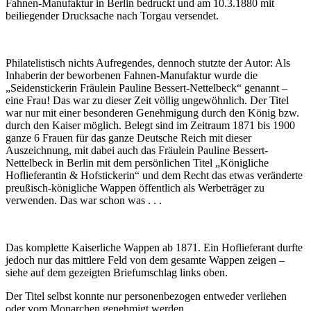
Fahnen-Manufaktur in Berlin bedruckt und am 10.3.1880 mit
beiliegender Drucksache nach Torgau versendet.
Philatelistisch nichts Aufregendes, dennoch stutzte der Autor: Als
Inhaberin der beworbenen Fahnen-Manufaktur wurde die
„Seidenstickerin Fräulein Pauline Bessert-Nettelbeck“ genannt –
eine Frau! Das war zu dieser Zeit völlig ungewöhnlich. Der Titel
war nur mit einer besonderen Genehmigung durch den König bzw.
durch den Kaiser möglich. Belegt sind im Zeitraum 1871 bis 1900
ganze 6 Frauen für das ganze Deutsche Reich mit dieser
Auszeichnung, mit dabei auch das Fräulein Pauline Bessert-
Nettelbeck in Berlin mit dem persönlichen Titel „Königliche
Hoflieferantin & Hofstickerin“ und dem Recht das etwas veränderte
preußisch-königliche Wappen öffentlich als Werbeträger zu
verwenden. Das war schon was . . .
Das komplette Kaiserliche Wappen ab 1871. Ein Hoflieferant durfte
jedoch nur das mittlere Feld von dem gesamte Wappen zeigen –
siehe auf dem gezeigten Briefumschlag links oben.
Der Titel selbst konnte nur personenbezogen entweder verliehen
oder vom Monarchen genehmigt werden.