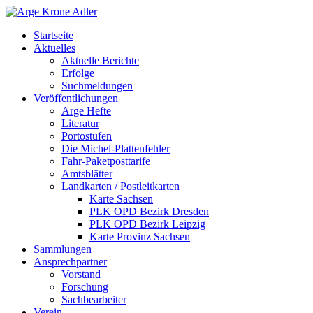
Startseite
Aktuelles
Aktuelle Berichte
Erfolge
Suchmeldungen
Veröffentlichungen
Arge Hefte
Literatur
Portostufen
Die Michel-Plattenfehler
Fahr-Paketposttarife
Amtsblätter
Landkarten / Postleitkarten
Karte Sachsen
PLK OPD Bezirk Dresden
PLK OPD Bezirk Leipzig
Karte Provinz Sachsen
Sammlungen
Ansprechpartner
Vorstand
Forschung
Sachbearbeiter
Verein