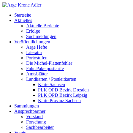
Startseite
Aktuelles
Aktuelle Berichte
Erfolge
Suchmeldungen
Veröffentlichungen
Arge Hefte
Literatur
Portostufen
Die Michel-Plattenfehler
Fahr-Paketposttarife
Amtsblätter
Landkarten / Postleitkarten
Karte Sachsen
PLK OPD Bezirk Dresden
PLK OPD Bezirk Leipzig
Karte Provinz Sachsen
Sammlungen
Ansprechpartner
Vorstand
Forschung
Sachbearbeiter
Verein