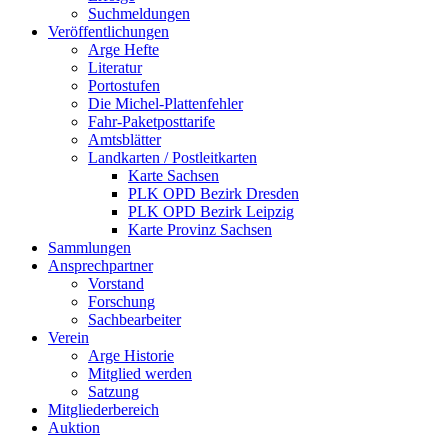
Suchmeldungen
Veröffentlichungen
Arge Hefte
Literatur
Portostufen
Die Michel-Plattenfehler
Fahr-Paketposttarife
Amtsblätter
Landkarten / Postleitkarten
Karte Sachsen
PLK OPD Bezirk Dresden
PLK OPD Bezirk Leipzig
Karte Provinz Sachsen
Sammlungen
Ansprechpartner
Vorstand
Forschung
Sachbearbeiter
Verein
Arge Historie
Mitglied werden
Satzung
Mitgliederbereich
Auktion