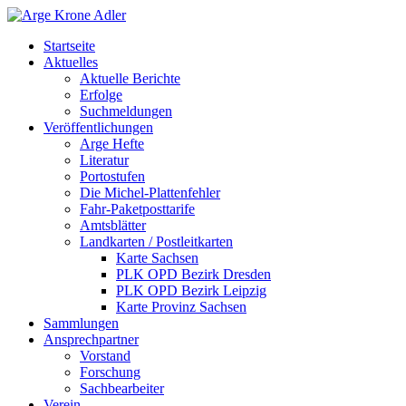
Startseite
Aktuelles
Aktuelle Berichte
Erfolge
Suchmeldungen
Veröffentlichungen
Arge Hefte
Literatur
Portostufen
Die Michel-Plattenfehler
Fahr-Paketposttarife
Amtsblätter
Landkarten / Postleitkarten
Karte Sachsen
PLK OPD Bezirk Dresden
PLK OPD Bezirk Leipzig
Karte Provinz Sachsen
Sammlungen
Ansprechpartner
Vorstand
Forschung
Sachbearbeiter
Verein