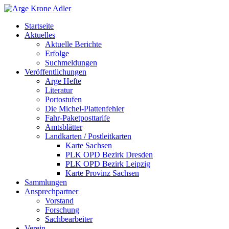
Startseite
Aktuelles
Aktuelle Berichte
Erfolge
Suchmeldungen
Veröffentlichungen
Arge Hefte
Literatur
Portostufen
Die Michel-Plattenfehler
Fahr-Paketposttarife
Amtsblätter
Landkarten / Postleitkarten
Karte Sachsen
PLK OPD Bezirk Dresden
PLK OPD Bezirk Leipzig
Karte Provinz Sachsen
Sammlungen
Ansprechpartner
Vorstand
Forschung
Sachbearbeiter
Verein