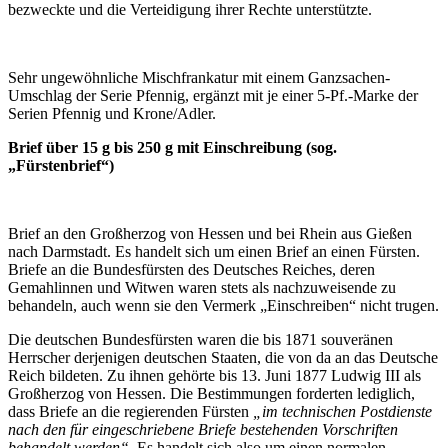
bezweckte und die Verteidigung ihrer Rechte unterstützte.
Sehr ungewöhnliche Mischfrankatur mit einem Ganzsachen-
Umschlag der Serie Pfennig, ergänzt mit je einer 5-Pf.-Marke der
Serien Pfennig und Krone/Adler.
Brief über 15 g bis 250 g mit Einschreibung (sog.
„Fürstenbrief“)
Brief an den Großherzog von Hessen und bei Rhein aus Gießen
nach Darmstadt. Es handelt sich um einen Brief an einen Fürsten.
Briefe an die Bundesfürsten des Deutsches Reiches, deren
Gemahlinnen und Witwen waren stets als nachzuweisende zu
behandeln, auch wenn sie den Vermerk „Einschreiben“ nicht trugen.
Die deutschen Bundesfürsten waren die bis 1871 souveränen
Herrscher derjenigen deutschen Staaten, die von da an das Deutsche
Reich bildeten. Zu ihnen gehörte bis 13. Juni 1877 Ludwig III als
Großherzog von Hessen. Die Bestimmungen forderten lediglich,
dass Briefe an die regierenden Fürsten
„im technischen Postdienste
nach den für eingeschriebene Briefe bestehenden Vorschriften
behandelt werden“
. Es handelt sich also um einen normalen