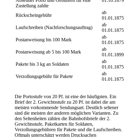
Absender Porto und Gebühren für eine
01.10.1879
Zustellung zahlte
ab
Rückscheingebühr
01.01.1875
ab
Laufschreiben (Nachforschungsauftrag)
01.01.1875
ab
Postanweisung bis 100 Mark
01.01.1875
ab
Postanweisung ab 5 bis 100 Mark
01.01.1899
ab
Pakete bis 3 kg an Soldaten
01.01.1875
ab
Verzollungsgebühr für Pakete
01.01.1875
Die Portostufe von 20 Pf. ist eine der häufigsten. Ein
Brief der 2. Gewichtsstufe zu 20 Pf. ist dabei die am
meisten vorkommende Sendungsart. Deutlich seltener
sind die meisten der anderen möglichen Varianten. Zu
den Seltenheiten zählen die Bahnhofsbriefe der 2.
Gewichtsstufe, Paketkarten für Soldaten,
Verzollungsgebühren für Pakete und die Laufschreiben.
Oftmals unterschätzt werden Drucksachen