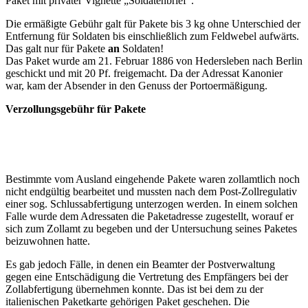
Paket mit privater Vignette „Soldatenbrief“.
Die ermäßigte Gebühr galt für Pakete bis 3 kg ohne Unterschied der
Entfernung für Soldaten bis einschließlich zum Feldwebel aufwärts.
Das galt nur für Pakete
an
Soldaten!
Das Paket wurde am 21. Februar 1886 von Hedersleben nach Berlin
geschickt und mit 20 Pf. freigemacht. Da der Adressat Kanonier
war, kam der Absender in den Genuss der Portoermäßigung.
Verzollungsgebühr für Pakete
Bestimmte vom Ausland eingehende Pakete waren zollamtlich noch
nicht endgültig bearbeitet und mussten nach dem Post-Zollregulativ
einer sog. Schlussabfertigung unterzogen werden. In einem solchen
Falle wurde dem Adressaten die Paketadresse zugestellt, worauf er
sich zum Zollamt zu begeben und der Untersuchung seines Paketes
beizuwohnen hatte.
Es gab jedoch Fälle, in denen ein Beamter der Postverwaltung
gegen eine Entschädigung die Vertretung des Empfängers bei der
Zollabfertigung übernehmen konnte. Das ist bei dem zu der
italienischen Paketkarte gehörigen Paket geschehen. Die