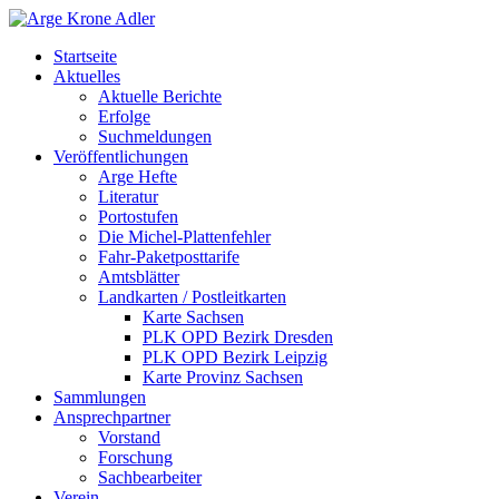
Startseite
Aktuelles
Aktuelle Berichte
Erfolge
Suchmeldungen
Veröffentlichungen
Arge Hefte
Literatur
Portostufen
Die Michel-Plattenfehler
Fahr-Paketposttarife
Amtsblätter
Landkarten / Postleitkarten
Karte Sachsen
PLK OPD Bezirk Dresden
PLK OPD Bezirk Leipzig
Karte Provinz Sachsen
Sammlungen
Ansprechpartner
Vorstand
Forschung
Sachbearbeiter
Verein