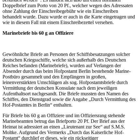
Doppelbrief zum Porto von 20 Pf., welcher wegen des Adressaten
ohne Zahlung der Einschreibegebühr wie ein Einschreiben
behandelt wurde. Dazu wurde er auch in die Karte eingetragen und
wie in diesem Fall mit einem Einschreibezettel versehen.
Marinebriefe bis 60 g an Offiziere
Gewöhnliche Briefe an Personen der Schiffsbesatzungen solcher
deutschen Kriegsschiffe, welche sich außerhalb des Deutschen
Reiches befanden (Marinebriefe), wurden auf Verlangen der
Absender durch das beim Hofpostamt Berlin bestehende Marine-
Postbüro gesammelt und den Empfängern in großen,
leinenverstärkten Umschlägen als sog. Hofpostamtsbriefe durch
Vermittlung der deutschen Konsulate nach dem jeweiligen
Aufenthaltsort nachgesandt. Die Briefe mussten den Namen des
Schiffes, den Dienstgrad sowie die Angabe „Durch Vermittlung des
Hof-Postamtes in Berlin“ enthalten.
Für Briefe bis 60 g an Offiziere und im Offiziersrang stehende
Marinebeamten betrug das Briefporto 20 Pf. Der Brief aus der
Heimat ist adressiert an einen „Lieutenant zur See“ auf S.M.S.
Moltke. Aufgrund des Vermerks „Durch das Kaiserliche Hof-
Postamt“ durchlief er dieses, wie ein rückseitiger