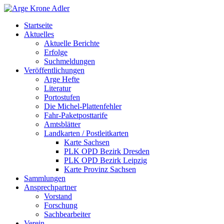
Startseite
Aktuelles
Aktuelle Berichte
Erfolge
Suchmeldungen
Veröffentlichungen
Arge Hefte
Literatur
Portostufen
Die Michel-Plattenfehler
Fahr-Paketposttarife
Amtsblätter
Landkarten / Postleitkarten
Karte Sachsen
PLK OPD Bezirk Dresden
PLK OPD Bezirk Leipzig
Karte Provinz Sachsen
Sammlungen
Ansprechpartner
Vorstand
Forschung
Sachbearbeiter
Verein