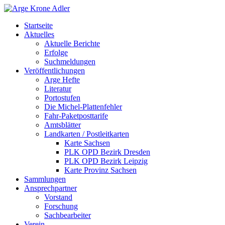
Startseite
Aktuelles
Aktuelle Berichte
Erfolge
Suchmeldungen
Veröffentlichungen
Arge Hefte
Literatur
Portostufen
Die Michel-Plattenfehler
Fahr-Paketposttarife
Amtsblätter
Landkarten / Postleitkarten
Karte Sachsen
PLK OPD Bezirk Dresden
PLK OPD Bezirk Leipzig
Karte Provinz Sachsen
Sammlungen
Ansprechpartner
Vorstand
Forschung
Sachbearbeiter
Verein