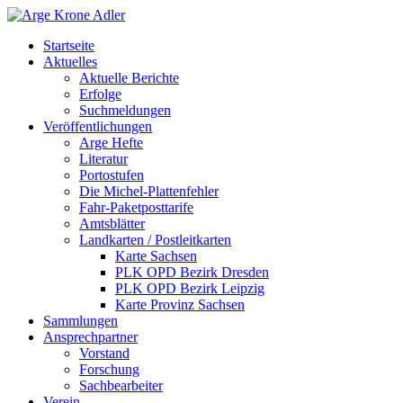
Startseite
Aktuelles
Aktuelle Berichte
Erfolge
Suchmeldungen
Veröffentlichungen
Arge Hefte
Literatur
Portostufen
Die Michel-Plattenfehler
Fahr-Paketposttarife
Amtsblätter
Landkarten / Postleitkarten
Karte Sachsen
PLK OPD Bezirk Dresden
PLK OPD Bezirk Leipzig
Karte Provinz Sachsen
Sammlungen
Ansprechpartner
Vorstand
Forschung
Sachbearbeiter
Verein