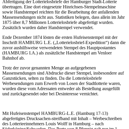
Abfertigung der Lotterielosbriefe der Hamburger Stadt-Lotterie
übertragen. Eine dort eingesetzte Hinrichsen-Stempelmaschine
sowie Handstempel reichten für die Bearbeitung der anfallenden
Massensendungen nicht aus. Statistiken belegen, dass allein im Jahr
1875 über 8,7 Millionen Lotterielosbriefe abgefertigt wurden.
Zusätzlich wurden daher Handstempel verwendet.
Ende Dezember 1874 lösten die ersten Hufeisenstempel mit der
Inschrift HAMBURG L.E. („Lotterielosbrief-Expedition“) dann die
zuvor aushilfsweise verwendeten Stempel des Hauptpostamtes
(HAMBURG I.A.) als zusätzliche Handstempel am Venloer
Bahnhof ab.
Trotz der zuvor genannten Menge an aufgegebenen
Massensendungen sind Abdrucke dieser Stempel, insbesondere auf
Ganzstücken, selten zu finden. Da die Lotterielosbriefe
Werbesendungen zum Erwerb von Losen der Stadtlotterie waren,
wurden diese vom Adressaten entweder als Bestellung ausgefüllt
und zurückgesendet oder bei Desinteresse vernichtet.
Mit Hufeisenstempel HAMBURG-L.E. (Hamburg 17-13)
abgefertigtes Drucksachen-streifband mit Inhalt – Werbeschreiben
des Lotterieeinnehmers Louis Wolff in Hamburg – nach
Söderköping/Schweden. Das Porto von 8 Pfennig galt nur im 1.